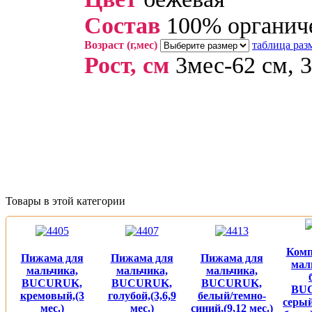
Cостав
100% органич
Возраст (г,мес)
таблица раз
Рост, см
3мес-62 см, 3
Товары в этой категории
Комп
Пижама для
Пижама для
Пижама для
мал
мальчика,
мальчика,
мальчика,
BUCURUK,
BUCURUK,
BUCURUK,
BU
кремовый,(3
голубой,(3,6,9
белый/темно-
серы
мес.)
мес.)
синий,(9,12 мес.)