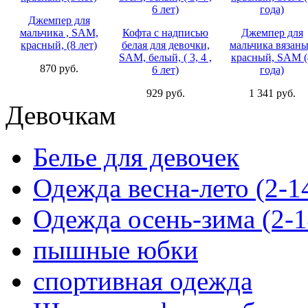
Джемпер для
мальчика , SAM,
Кофта с надписью
Джемпер для
красный, (8 лет)
белая для девочки,
мальчика вязан
SAM, белый, ( 3, 4 ,
красный, SAM (
870 руб.
6 лет)
года)
929 руб.
1 341 руб.
Девочкам
Белье для девочек
Одежда весна-лето (2-1
Одежда осень-зима (2-1
пышные юбки
спортивная одежда