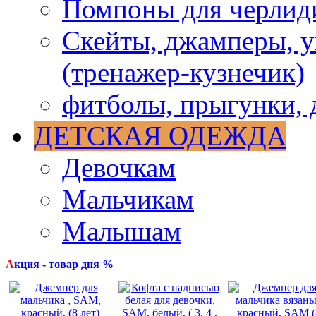
Помпоны для черлид
Скейты, джамперы, у
(тренажер-кузнечик)
фитболы, прыгунки, 
ДЕТСКАЯ ОДЕЖДА
Девочкам
Мальчикам
Малышам
А
кция - товар дня %