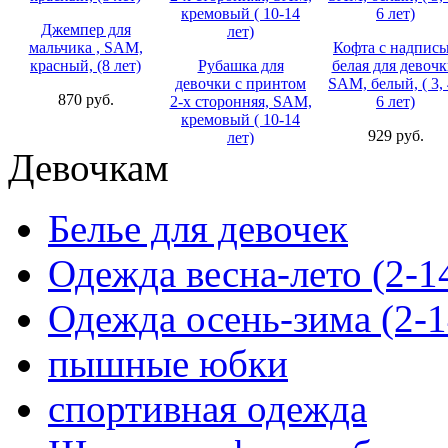
Джемпер для
мальчика , SAM,
Кофта с надпис
красный, (8 лет)
Рубашка для
белая для девочк
девочки с принтом
SAM, белый, ( 3, 
870 руб.
2-х сторонняя, SAM,
6 лет)
кремовый ( 10-14
929 руб.
лет)
Девочкам
750 руб.
Белье для девочек
Одежда весна-лето (2-1
Одежда осень-зима (2-1
пышные юбки
спортивная одежда