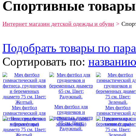
Спортивные товары
Интернет магазин детской одежды и обуви
>
Спор
Подобрать товары по пар
Сортировать по:
названи
Мяч фитбол для
Мяч фитбол
Мяч фитбол
грудничков и
гимнастический для
гимнастический д
беременных диаметр
фитнеса, грудничков
грудничков и
65 см. Цвет:
и беременных
беременных диаме
Радужный.
диаметр 75 см. Цвет:
75 см. Цвет:
Желтый.
Зеленый.