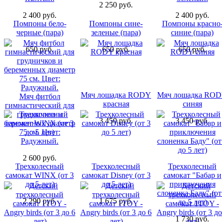
2 250 руб.
2 400 руб.
2 400 руб.
Помпоны бело-
Помпоны сине-
Помпоны красно
черные (пара)
зеленые (пара)
синие (пара)
650 руб.
650 руб.
650 руб.
Мяч лошадка RODY
Мяч лошадка RO
Мяч фитбол
красная
синяя
гимнастический для
грудничков и
3 450 руб.
3 450 руб.
беременных диаметр
75 см. Цвет:
Радужный.
2 600 руб.
Трехколесный
Трехколесный
Трехколесный
самокат WINX (от 3
самокат Disney (от 3
самокат "Бабар и
до 5 лет)
до 5 лет)
приключения
слоненка Баду" (от
2 290 руб.
1 675 руб.
до 5 лет)
1 730 руб.