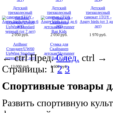
Детский
Детский
Детский
трехколесный
трехколесный
трехколесный
самокат 1TOY -
самокат 1TOY -
самокат 1TOY -
Angry birds (от 3 до 6
Angry birds (от 3 до 6
Angry birds (от 3 до
лет)
лет)
лет)
2 050 руб.
2 050 руб.
1 970 руб.
АпВинг
Сумка для
Cтандарт/UW60
Скайранер
UpWing Standard
детская/Skyrunner
←
ctrl
Пред.
След.
ctrl
→
черный (от 7 лет)
Bag Kids
Страницы:
1
2
3
13 000 руб.
1 600 руб.
Спортивные товары д
Развить спортивную культ