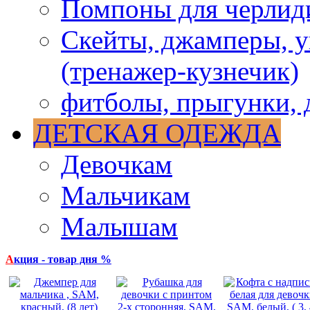
Помпоны для черлид
Скейты, джамперы, у
(тренажер-кузнечик)
фитболы, прыгунки, 
ДЕТСКАЯ ОДЕЖДА
Девочкам
Мальчикам
Малышам
А
кция - товар дня %