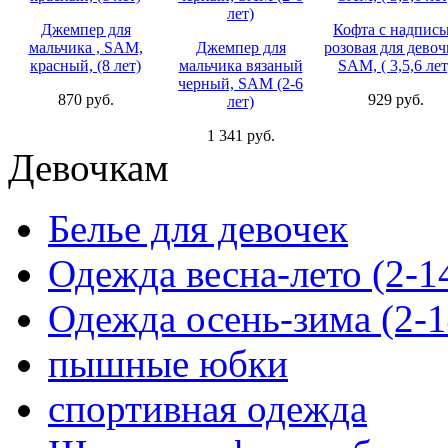
Джемпер для
Кофта с надпис
мальчика , SAM,
Джемпер для
розовая для девоч
красный, (8 лет)
мальчика вязаный
SAM, ( 3,5,6 лет
черный, SAM (2-6
870 руб.
929 руб.
лет)
1 341 руб.
Девочкам
Белье для девочек
Одежда весна-лето (2-1
Одежда осень-зима (2-1
пышные юбки
спортивная одежда