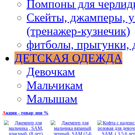
Помпоны для черлид
Скейты, джамперы, у
(тренажер-кузнечик)
фитболы, прыгунки, 
ДЕТСКАЯ ОДЕЖДА
Девочкам
Мальчикам
Малышам
А
кция - товар дня %