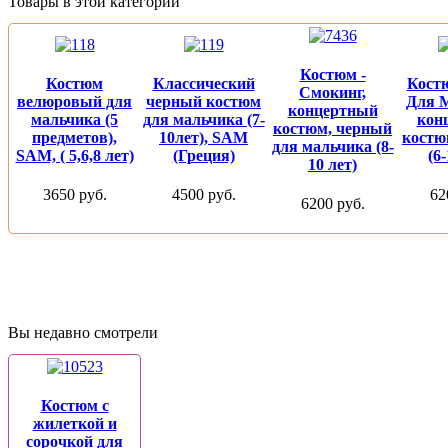
Товары в этой категории
Костюм -
Костюм
Классический
Кост
Смокинг,
велюровый для
черный костюм
Для 
концертный
мальчика (5
для мальчика (7-
кон
костюм, черный
предметов),
10лет), SAM
костю
для мальчика (8-
SAM, ( 5,6,8 лет)
(Греция)
(6
10 лет)
3650 руб.
4500 руб.
62
6200 руб.
Вы недавно смотрели
Костюм с
жилеткой и
сорочкой для