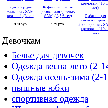
Джемпер для
Кофта с надписью
мальчика , SAM,
розовая для девочки,
красный, (8 лет)
SAM, ( 3,5,6 лет)
Рубашка для
девочки с принт
870 руб.
929 руб.
2-х сторонняя, S
кремовый ( 10-1
лет)
Девочкам
750 руб.
Белье для девочек
Одежда весна-лето (2-1
Одежда осень-зима (2-1
пышные юбки
спортивная одежда