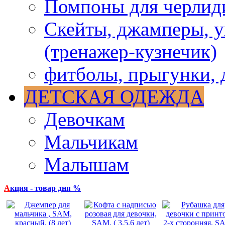
Помпоны для черлид
Скейты, джамперы, у
(тренажер-кузнечик)
фитболы, прыгунки, 
ДЕТСКАЯ ОДЕЖДА
Девочкам
Мальчикам
Малышам
А
кция - товар дня %