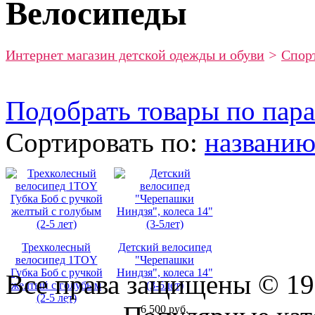
Велосипеды
Интернет магазин детской одежды и обуви
>
Спор
Подобрать товары по пар
Сортировать по:
названи
Трехколесный
Детский велосипед
велосипед 1TOY
"Черепашки
Губка Боб с ручкой
Ниндзя", колеса 14"
Все права защищены © 19
желтый с голубым
(3-5лет)
(2-5 лет)
Присоединяйтесь к нам:
6 500 руб.