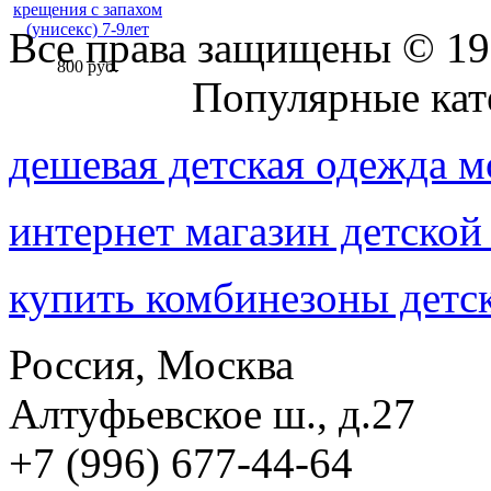
крещения с запахом
(унисекс) 7-9лет
Все права защищены © 19
800 руб.
Присоединяйтесь к нам:
Популярные кат
дешевая детская одежда м
интернет магазин детской
купить комбинезоны детск
Россия, Москва
Алтуфьевское ш., д.27
+7 (996) 677-44-64