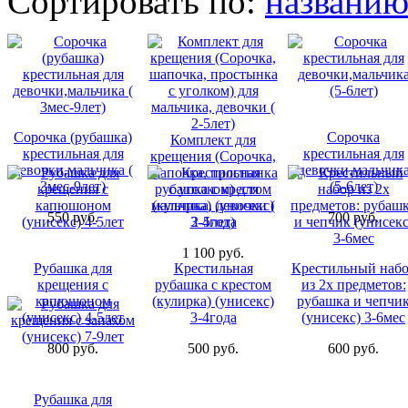
Сортировать по:
названи
Сорочка (рубашка)
Сорочка
Комплект для
крестильная для
крестильная для
крещения (Сорочка,
девочки,мальчика (
девочки,мальчик
шапочка, простынка
3мес-9лет)
(5-6лет)
с уголком) для
мальчика, девочки (
550 руб.
700 руб.
2-5лет)
1 100 руб.
Рубашка для
Крестильная
Крестильный наб
крещения с
рубашка с крестом
из 2х предметов:
капюшоном
(кулирка) (унисекс)
рубашка и чепчи
(унисекс) 4-5лет
3-4года
(унисекс) 3-6мес
800 руб.
500 руб.
600 руб.
Рубашка для