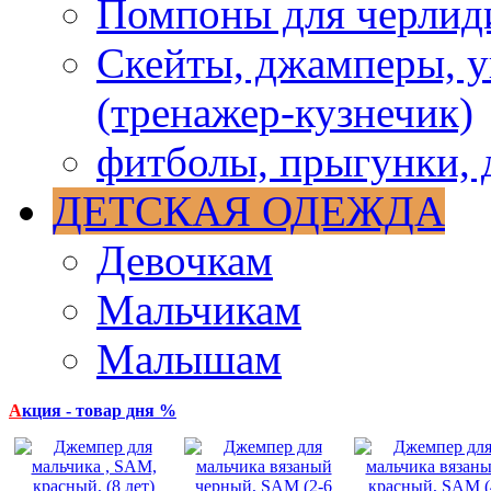
Помпоны для черлид
Скейты, джамперы, у
(тренажер-кузнечик)
фитболы, прыгунки, 
ДЕТСКАЯ ОДЕЖДА
Девочкам
Мальчикам
Малышам
А
кция - товар дня %