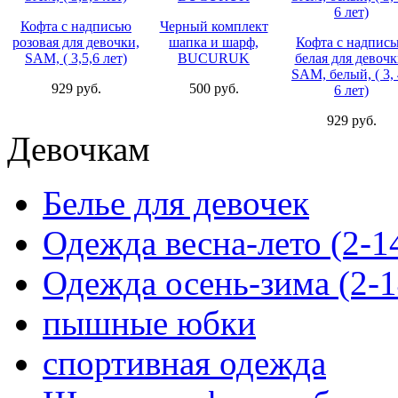
Кофта с надписью
Черный комплект
розовая для девочки,
шапка и шарф,
Кофта с надпис
SAM, ( 3,5,6 лет)
BUCURUK
белая для девочк
SAM, белый, ( 3, 
929 руб.
500 руб.
6 лет)
929 руб.
Девочкам
Белье для девочек
Одежда весна-лето (2-1
Одежда осень-зима (2-1
пышные юбки
спортивная одежда