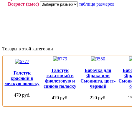
Возраст (г,мес)
таблица размеров
Товары в этой категории
Галстук
Бабочка для
Баб
Галстук
салатовый в
Фрака или
Фр
красный в
фиолетовую и
Смокинга, цвет-
Смоки
мелкую полоску
синюю полоску
черный
б
470 руб.
470 руб.
220 руб.
15