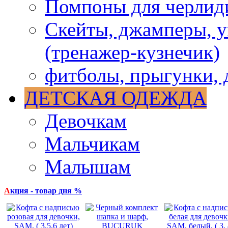
Помпоны для черлид
Скейты, джамперы, у
(тренажер-кузнечик)
фитболы, прыгунки, 
ДЕТСКАЯ ОДЕЖДА
Девочкам
Мальчикам
Малышам
А
кция - товар дня %