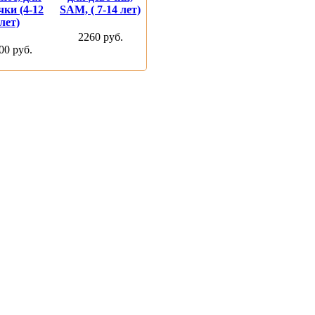
чки (4-12
SAM, ( 7-14 лет)
лет)
2260 руб.
00 руб.