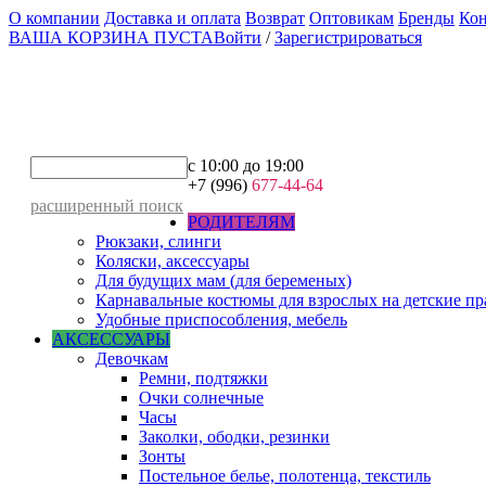
О компании
Доставка и оплата
Возврат
Оптовикам
Бренды
Ко
ВАША КОРЗИНА ПУСТА
Войти
/
Зарегистрироваться
с 10:00 до 19:00
+7 (996)
677-44-64
расширенный поиск
РОДИТЕЛЯМ
Рюкзаки, слинги
Коляски, аксессуары
Для будущих мам (для беременых)
Карнавальные костюмы для взрослых на детские п
Удобные приспособления, мебель
АКСЕССУАРЫ
Девочкам
Ремни, подтяжки
Очки солнечные
Часы
Заколки, ободки, резинки
Зонты
Постельное белье, полотенца, текстиль