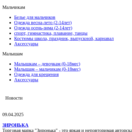
Мальчикам
Белье для мальчиков
Одежда весна-лето (2-14лет)
Одежда осень-зима (2-14лет)
спорт, гимнастика, плавание, танцы
Костюмы школа, праздник, выпускной, карнавал
Аксессуары
Малышам
Mалышкам – девочкам (0-18мес)
Малышам – мальчикам (0-18мес)
Одежда для крещения
Аксессуары
Новости
09.04.2025
ЗИРОНЬКА
Торговая марка "Зиронька" - это яркая и неповторимая авторск