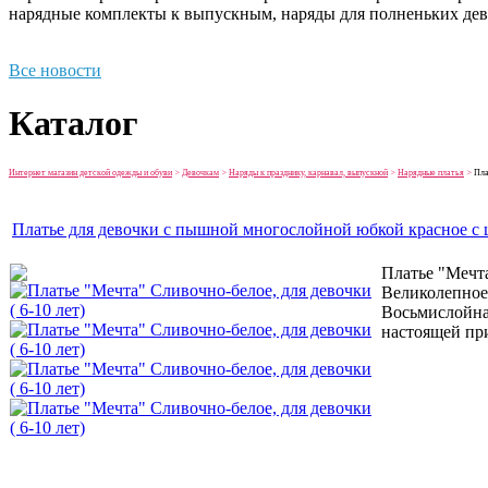
нарядные комплекты к выпускным, наряды для полненьких дев
Все новости
Каталог
Интернет магазин детской одежды и обуви
>
Девочкам
>
Наряды к празднику, карнавал, выпускной
>
Нарядные платья
>
Пла
Платье для девочки с пышной многослойной юбкой красное с ц
Платье "Мечта
Великолепное 
Восьмислойная
настоящей при