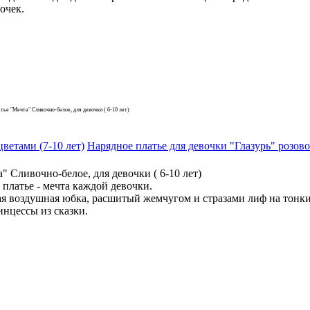
очек.
тье "Мечта" Сливочно-белое, для девочки ( 6-10 лет)
ветами (7-10 лет)
Нарядное платье для девочки "Глазурь" розово
" Сливочно-белое, для девочки ( 6-10 лет)
платье - мечта каждой девочки.
 воздушная юбка, расшитый жемчугом и стразами лиф на тонких
нцессы из сказки.