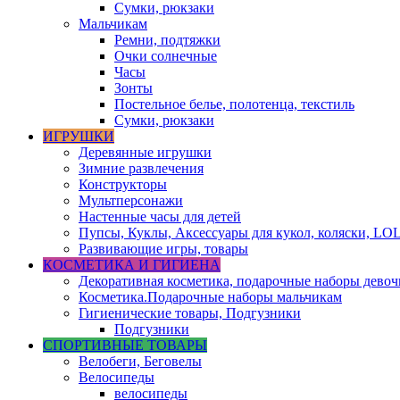
Сумки, рюкзаки
Мальчикам
Ремни, подтяжки
Очки солнечные
Часы
Зонты
Постельное белье, полотенца, текстиль
Сумки, рюкзаки
ИГРУШКИ
Деревянные игрушки
Зимние развлечения
Конструкторы
Мультперсонажи
Настенные часы для детей
Пупсы, Куклы, Аксессуары для кукол, коляски, LO
Развивающие игры, товары
КОСМЕТИКА И ГИГИЕНА
Декоративная косметика, подарочные наборы дево
Косметика.Подарочные наборы мальчикам
Гигиенические товары, Подгузники
Подгузники
СПОРТИВНЫЕ ТОВАРЫ
Велобеги, Беговелы
Велосипеды
велосипеды