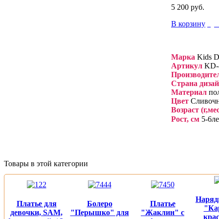
5 200 руб.
В корзину
куп
Марка
Kids D
Артикул
KD-
Производите
Страна диза
Материал
пол
Цвет
Сливочн
Возраст (г,ме
Рост, см
5-6ле
Товары в этой категории
Наряд
Платье для
Болеро
Платье
"Ка
девочки, SAM,
"Перышко" для
"Жаклин" с
крас