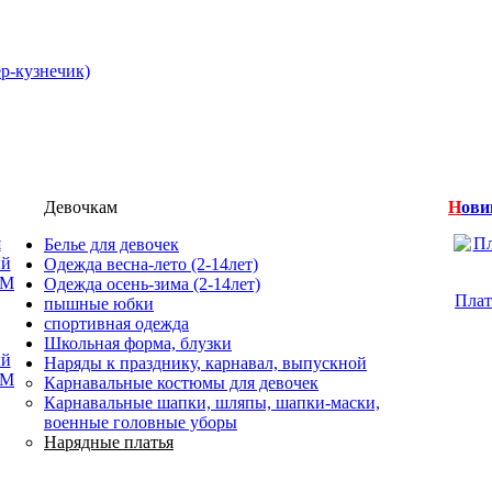
р-кузнечик)
Девочкам
Н
ови
Белье для девочек
Одежда весна-лето (2-14лет)
Одежда осень-зима (2-14лет)
Плат
пышные юбки
Джемпер для
спортивная одежда
Джемпер для
мальчика , SAM,
Школьная форма, блузки
ый
мальчика вязаный
красный, (8 лет)
Рубашка дл
Наряды к празднику, карнавал, выпускной
AM
черный, SAM (2-6
девочки с при
Карнавальные костюмы для девочек
870 руб.
лет)
2-х сторонняя,
Карнавальные шапки, шляпы, шапки-маски,
кремовый ( 1
военные головные уборы
1 341 руб.
лет)
Нарядные платья
750 руб.