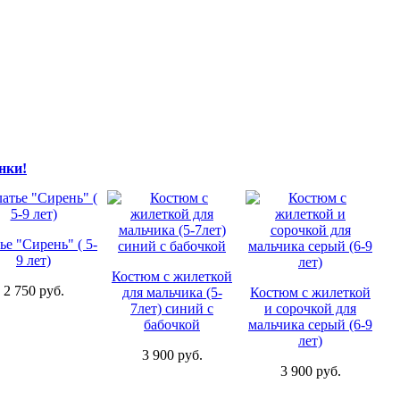
нки!
ье "Сирень" ( 5-
9 лет)
Кофта с надписью
розовая для девочки,
Костюм с жилеткой
Кофта с надписью
2 750 руб.
я
SAM, ( 3,5,6 лет)
для мальчика (5-
белая для девочки,
Костюм с жилеткой
нтом
7лет) синий с
SAM, белый, ( 3, 4 ,
и сорочкой для
че
929 руб.
 SAM,
бабочкой
6 лет)
мальчика серый (6-9
0-14
лет)
3 900 руб.
929 руб.
3 900 руб.