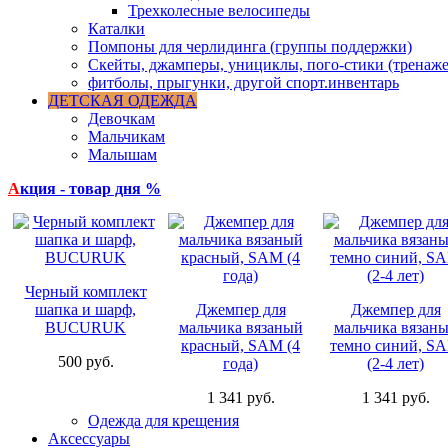
Трехколесные велосипеды
Каталки
Помпоны для черлидинга (группы поддержки)
Скейты, джамперы, унициклы, пого-стики (тренаже
фитболы, прыгунки, другой спорт.инвентарь
ДЕТСКАЯ ОДЕЖДА
Девочкам
Мальчикам
Малышам
А
кция - товар дня %
Черный комплект
шапка и шарф,
Джемпер для
Джемпер для
BUCURUK
мальчика вязаный
мальчика вязан
красный, SAM (4
темно синий, S
500 руб.
года)
(2-4 лет)
1 341 руб.
1 341 руб.
Одежда для крещения
Аксессуары