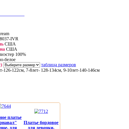
ить в 1 клик
ream
8037-IVR
ль
США
йна
США
иэстер 100%
о-белое
с)
таблица размеров
т-126-122см, 7-8лет- 128-134см, 9-10лет-140-146см
ное платье
рнавал"
Платье бордовое
ное, для
для девочки,