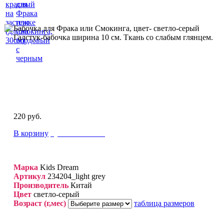
красный
для
на
Фрака
застежке
или
Бабочка для Фрака или Смокинга, цвет- светло-серый
(длина
Смокинга,
Галстук-бабочка ширина 10 см. Ткань со слабым глянцем.
30см)
бордовый
с
черным
220 руб.
В корзину
купить в 1 клик
Марка
Kids Dream
Артикул
234204_light grey
Производитель
Китай
Цвет
светло-серый
Возраст (г,мес)
таблица размеров