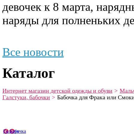
девочек к 8 марта, наряд
наряды для полненьких де
Все новости
Каталог
Интернет магазин детской одежды и обуви
>
Маль
Галстуки, бабочки
>
Бабочка для Фрака или Смоки
Галстук
Бабочка