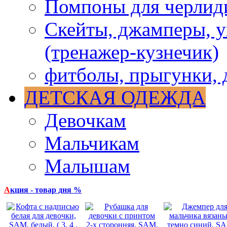
Помпоны для черлид
Скейты, джамперы, у
(тренажер-кузнечик)
фитболы, прыгунки, 
ДЕТСКАЯ ОДЕЖДА
Девочкам
Мальчикам
Малышам
А
кция - товар дня %