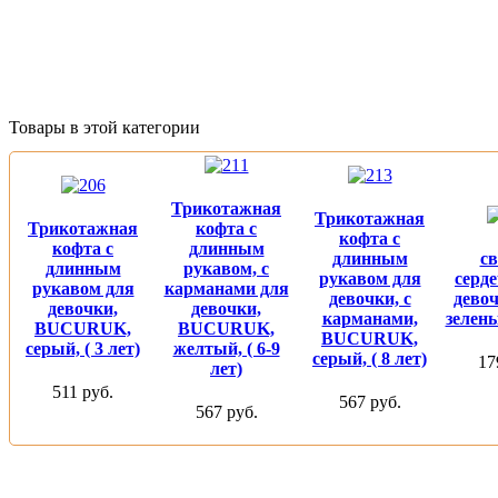
Товары в этой категории
Трикотажная
Трикотажная
Трикотажная
кофта с
кофта с
кофта с
длинным
длинным
св
длинным
рукавом, с
рукавом для
серд
рукавом для
карманами для
девочки, с
дево
девочки,
девочки,
карманами,
зелены
BUCURUK,
BUCURUK,
BUCURUK,
серый, ( 3 лет)
желтый, ( 6-9
серый, ( 8 лет)
17
лет)
511 руб.
567 руб.
567 руб.