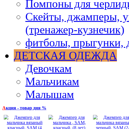
Помпоны для черлид
Скейты, джамперы, у
(тренажер-кузнечик)
фитболы, прыгунки, 
ДЕТСКАЯ ОДЕЖДА
Девочкам
Мальчикам
Малышам
А
кция - товар дня %