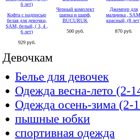
Черный комплект
Джемпер для
Кофта с надписью
шапка и шарф,
мальчика , SAM
белая для девочки,
BUCURUK
красный, (8 лет
SAM, белый, ( 3, 4 ,
500 руб.
870 руб.
6 лет)
929 руб.
Девочкам
Белье для девочек
Одежда весна-лето (2-1
Одежда осень-зима (2-1
пышные юбки
спортивная одежда