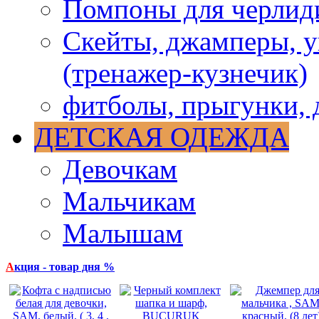
Помпоны для черлид
Скейты, джамперы, у
(тренажер-кузнечик)
фитболы, прыгунки, 
ДЕТСКАЯ ОДЕЖДА
Девочкам
Мальчикам
Малышам
А
кция - товар дня %