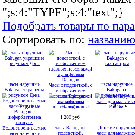
";s:4:"TYPE";s:4:"text";}
Подобрать товары по пар
Сортировать по:
названи
часы наручные
часы наручные
Часы с подсветкой, с
Bakugan украшены
Bakugan с
изображением
рисунком Дэна
тахиметром
главных персонажей
мультфильма
1 200 руб.
1 200 руб.
Bakugan
1 200 руб.
часы Bakugan с
Детские наручны
Водонепроницаемые
подсветкой,
часы для мальчико
часы наручные