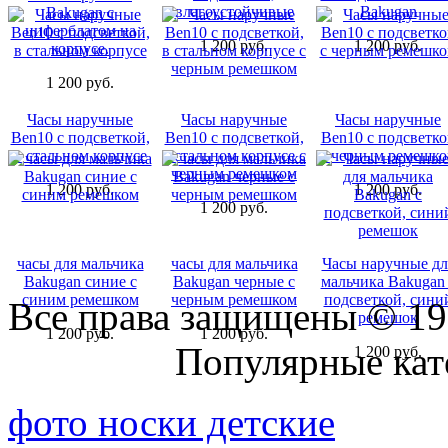
влагоустойчивые
Bakugan
Bakugan с
циферблатом на
1 200 руб.
1 200 руб.
корпусе.
1 200 руб.
Часы наручные
Часы наручные
Часы наручные
Ben10 с подсветкой,
Ben10 с подсветкой,
Ben10 с подсветко
в стальном корпусе
в стальном корпусе с
с черным ремешк
черным ремешком
1 200 руб.
1 200 руб.
1 200 руб.
часы для мальчика
часы для мальчика
Часы наручные дл
Bakugan синие с
Bakugan черные с
мальчика Bakugan 
синим ремешком
черным ремешком
подсветкой, сини
Все права защищены © 19
ремешок
1 200 руб.
1 200 руб.
Присоединяйтесь к нам:
Популярные кат
1 200 руб.
фото носки детские