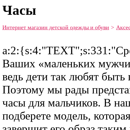
Часы
Интернет магазин детской одежды и обуви
>
Аксе
a:2:{s:4:"TEXT";s:331:"С
Ваших «маленьких мужчин
ведь дети так любят быть
Поэтому мы рады предста
часы для мальчиков. В на
подберете модель, котора
завершит его образ таким