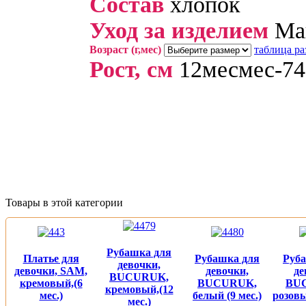
Cостав
хлопок
Уход за изделием
Маш
Возраст (г,мес)
таблица ра
Рост, см
12месмес-7
Товары в этой категории
Рубашка для
Платье для
Рубашка для
Руб
девочки,
девочки, SAM,
девочки,
де
BUCURUK,
кремовый,(6
BUCURUK,
BU
кремовый,(12
мес.)
белый (9 мес.)
розовы
мес.)