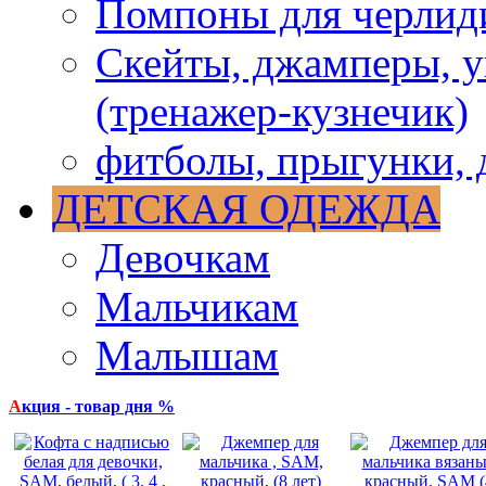
Помпоны для черлид
Скейты, джамперы, у
(тренажер-кузнечик)
фитболы, прыгунки, 
ДЕТСКАЯ ОДЕЖДА
Девочкам
Мальчикам
Малышам
А
кция - товар дня %