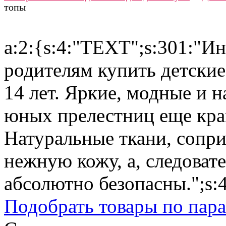
топы
a:2:{s:4:"TEXT";s:301:"И
родителям купить детские
14 лет. Яркие, модные и 
юных прелестниц еще кра
Натуральные ткани, сопри
нежную кожу, а, следоват
абсолютно безопасны.";s:4
Подобрать товары по пар