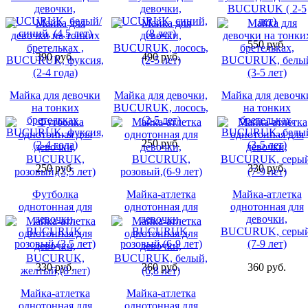
девочки,
девочки,
BUCURUK ( 2-5
BUCURUK, белый/
BUCURUK, синий,
лет)
синий, (4,5 лет)
(8 лет)
550 руб.
390 руб.
490 руб.
Майка для девочки
Майка для девочки,
Майка для девочк
на тонких
BUCURUK, лосось,
на тонких
бретельках ,
(2-5 лет)
бретельках,
BUCURUK, фуксия,
BUCURUK, белы
250 руб.
(2-4 года)
(3-5 лет)
250 руб.
330 руб.
Футболка
Майка-атлетка
Майка-атлетка
однотонная для
однотонная для
однотонная для
девочки,
девочки,
девочки,
BUCURUK,
BUCURUK,
BUCURUK, серый
розовый,(3,5 лет)
розовый,(6-9 лет)
(7-9 лет)
330 руб.
360 руб.
360 руб.
Майка-атлетка
Майка-атлетка
однотонная для
однотонная для