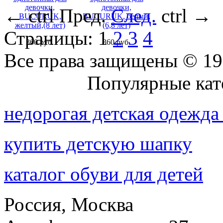
девочки,
девочки,
←
ctrl
Пред.
След.
ctrl
→
BUCURUK,
BUCURUK, белый,
желтый,(8 лет)
(6,8 лет)
Страницы:
1
2
3
4
360 руб.
360 руб.
Все права защищены © 19
Присоединяйтесь к нам:
Популярные кат
недорогая детская одежда
купить детскую шапку
каталог обуви для детей
Россия, Москва