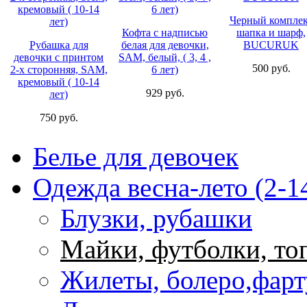
Черный компле
Кофта с надписью
шапка и шарф,
Рубашка для
белая для девочки,
BUCURUK
девочки с принтом
SAM, белый, ( 3, 4 ,
500 руб.
2-х сторонняя, SAM,
6 лет)
кремовый ( 10-14
929 руб.
лет)
750 руб.
Белье для девочек
Одежда весна-лето (2-1
Блузки, рубашки
Майки, футболки, то
Жилеты, болеро,фар