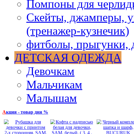
Помпоны для черлид
Скейты, джамперы, у
(тренажер-кузнечик)
фитболы, прыгунки, 
ДЕТСКАЯ ОДЕЖДА
Девочкам
Мальчикам
Малышам
А
кция - товар дня %